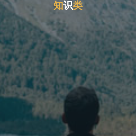
知
识
类