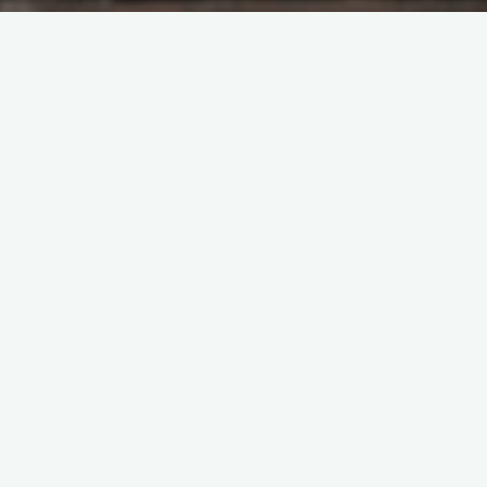
分享类
知识类
留下评论
0元注册店铺后台合集
博主小欧
2025年4月9日
使用场景：便于云仓客户注册店铺，仓库统一管理店铺，
…
"0
Read more
元
注
册
店
分享类
知识类
留下评论
铺
东集PDA异常处理手册
后
台
博主小欧
2024年10月31日